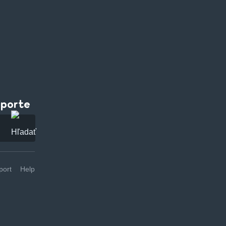
pporte
ort
Help