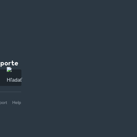
pporte
ort
Help